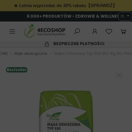
🔥 Letnia wyprzedaż do 30% rabatu【SPRAWDŹ】
6 000+ PRODUKTÓW • ZDROWIE & WELLNESS
PL
SZYBKA WYSYŁKA
ŻOWE
Mąki ekologiczne
Mąka Orkiszowa Typ 550 BIO 1kg Bio Plan
Bestseller