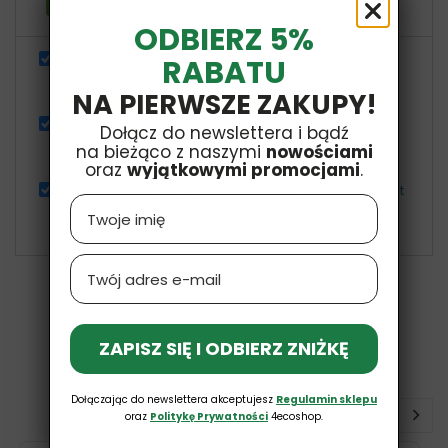
Dodaj wszystkie trzy do Koszyka
ODBIERZ 5%
Mąka Orkiszowa Typ 550 BIO 1kg Bio Planet
RABATU
£4,69
NA PIERWSZE ZAKUPY!
Bio Mąka orkiszowa typ 700 1kg Bio Planet
Dołącz do newslettera i bądź
na bieżąco z naszymi
nowościami
£4,59
oraz
wyjątkowymi promocjami
.
Mąka z samopszy pełnoziarnista BIO 500g Bio Planet
Name
£3,09
Email
ZAPISZ SIĘ I ODBIERZ ZNIŻKĘ
16 INNYCH PRODUKTÓW W TEJ SAMEJ
KATEGORII:
Dołączając do newslettera akceptujesz
Regulamin sklepu
oraz
Politykę Prywatności
4ecoshop.