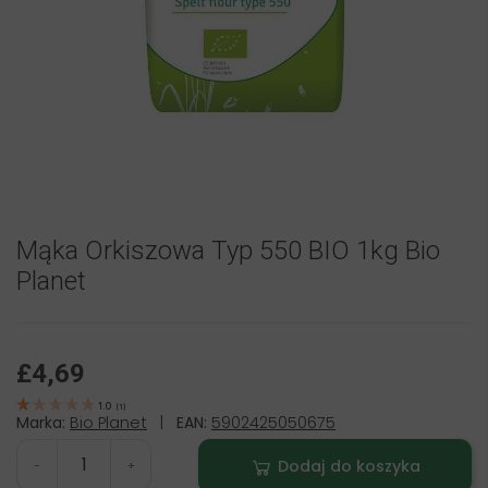
Mąka Orkiszowa Typ 550 BIO 1kg Bio
Planet
£4,69
1.0
(
1
)
Marka:
Bio Planet
|
EAN:
5902425050675
Dodaj do koszyka
-
+