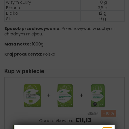
w tym cukry
1,0 g
Błonnik
3,6 g
Białko
12 g
Sól
0 g
Sposób przechowywania:
Przechowywać w suchym i
chłodnym miejscu.
Masa netto:
1000g
Kraj producenta:
Polska
Kup w pakiecie
+
+
-10 %
£12,37
£11,13
Cena całkowita: