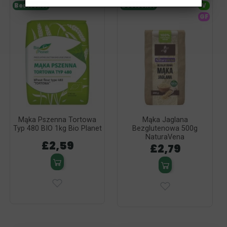
Bestseller
Bestseller
V
GF
Mąka Pszenna Tortowa
Mąka Jaglana
Typ 480 BIO 1kg Bio Planet
Bezglutenowa 500g
NaturaVena
£2,59
£2,79