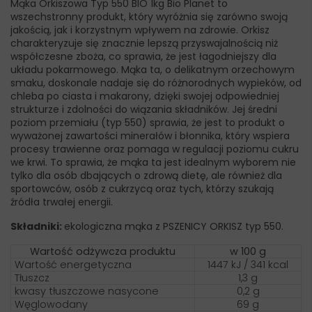
Mąka Orkiszowa Typ 550 BIO 1kg Bio Planet to
wszechstronny produkt, który wyróżnia się zarówno swoją
jakością, jak i korzystnym wpływem na zdrowie. Orkisz
charakteryzuje się znacznie lepszą przyswajalnością niż
współczesne zboża, co sprawia, że jest łagodniejszy dla
układu pokarmowego. Mąka ta, o delikatnym orzechowym
smaku, doskonale nadaje się do różnorodnych wypieków, od
chleba po ciasta i makarony, dzięki swojej odpowiedniej
strukturze i zdolności do wiązania składników. Jej średni
poziom przemiału (typ 550) sprawia, że jest to produkt o
wyważonej zawartości minerałów i błonnika, który wspiera
procesy trawienne oraz pomaga w regulacji poziomu cukru
we krwi. To sprawia, że mąka ta jest idealnym wyborem nie
tylko dla osób dbających o zdrową dietę, ale również dla
sportowców, osób z cukrzycą oraz tych, którzy szukają
źródła trwałej energii.
Składniki:
ekologiczna mąka z PSZENICY ORKISZ typ 550.
Wartość odżywcza produktu
w 100 g
Wartość energetyczna
1447 kJ / 341 kcal
Tłuszcz
1,3 g
kwasy tłuszczowe nasycone
0,2 g
Węglowodany
69 g