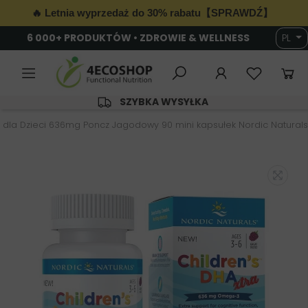
🔥 Letnia wyprzedaż do 30% rabatu【SPRAWDŹ】
6 000+ PRODUKTÓW • ZDROWIE & WELLNESS
PL
SZYBKA WYSYŁKA
a dla Dzieci 636mg Poncz Jagodowy 90 mini kapsułek Nordic Naturals