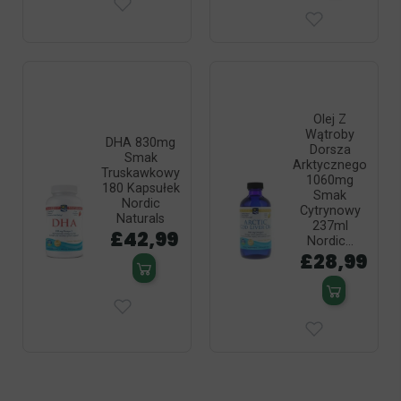
Olej Z
Wątroby
DHA 830mg
Dorsza
Smak
Arktycznego
Truskawkowy
1060mg
180 Kapsułek
Smak
Nordic
Cytrynowy
Naturals
237ml
£42,99
Nordic...
£28,99