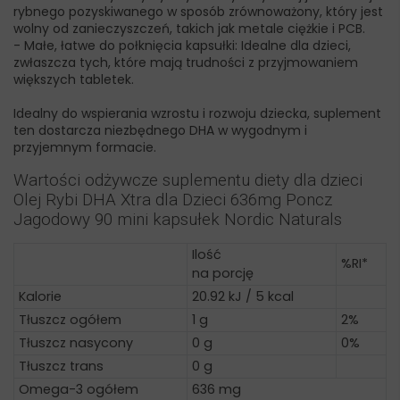
rybnego pozyskiwanego w sposób zrównoważony, który jest
wolny od zanieczyszczeń, takich jak metale ciężkie i PCB.
- Małe, łatwe do połknięcia kapsułki: Idealne dla dzieci,
zwłaszcza tych, które mają trudności z przyjmowaniem
większych tabletek.
Idealny do wspierania wzrostu i rozwoju dziecka, suplement
ten dostarcza niezbędnego DHA w wygodnym i
przyjemnym formacie.
Wartości odżywcze suplementu diety dla dzieci
Olej Rybi DHA Xtra dla Dzieci 636mg Poncz
Jagodowy 90 mini kapsułek Nordic Naturals
Ilość
%RI*
na porcję
Kalorie
20.92 kJ / 5 kcal
Tłuszcz ogółem
1 g
2%
Tłuszcz nasycony
0 g
0%
Tłuszcz trans
0 g
Omega-3 ogółem
636 mg