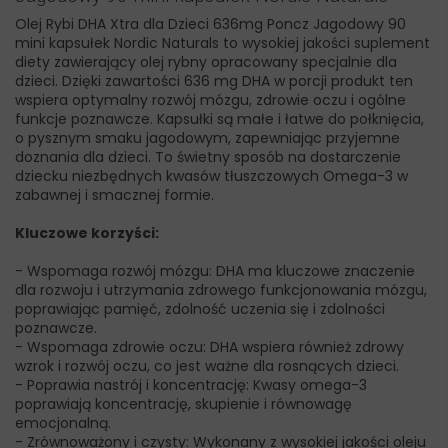
Olej Rybi DHA Xtra dla Dzieci 636mg Poncz Jagodowy 90
mini kapsułek Nordic Naturals to wysokiej jakości suplement
diety zawierający olej rybny opracowany specjalnie dla
dzieci. Dzięki zawartości 636 mg DHA w porcji produkt ten
wspiera optymalny rozwój mózgu, zdrowie oczu i ogólne
funkcje poznawcze. Kapsułki są małe i łatwe do połknięcia,
o pysznym smaku jagodowym, zapewniając przyjemne
doznania dla dzieci. To świetny sposób na dostarczenie
dziecku niezbędnych kwasów tłuszczowych Omega-3 w
zabawnej i smacznej formie.
Kluczowe korzyści:
- Wspomaga rozwój mózgu: DHA ma kluczowe znaczenie
dla rozwoju i utrzymania zdrowego funkcjonowania mózgu,
poprawiając pamięć, zdolność uczenia się i zdolności
poznawcze.
- Wspomaga zdrowie oczu: DHA wspiera również zdrowy
wzrok i rozwój oczu, co jest ważne dla rosnących dzieci.
- Poprawia nastrój i koncentrację: Kwasy omega-3
poprawiają koncentrację, skupienie i równowagę
emocjonalną.
- Zrównoważony i czysty: Wykonany z wysokiej jakości oleju