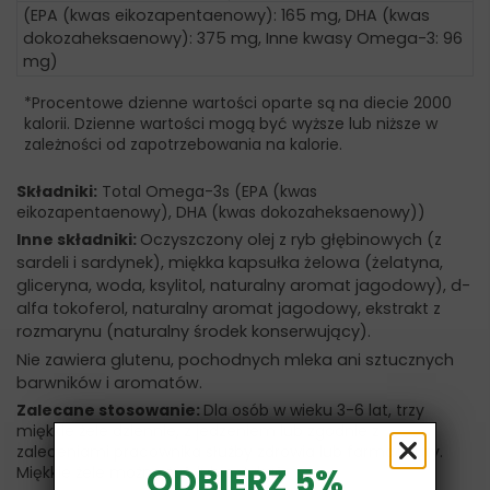
(EPA (kwas eikozapentaenowy): 165 mg, DHA (kwas
dokozaheksaenowy): 375 mg, Inne kwasy Omega-3: 96
mg)
*Procentowe dzienne wartości oparte są na diecie 2000
kalorii. Dzienne wartości mogą być wyższe lub niższe w
zależności od zapotrzebowania na kalorie.
Składniki:
Total Omega-3s (EPA (kwas
eikozapentaenowy), DHA (kwas dokozaheksaenowy))
Inne składniki:
Oczyszczony olej z ryb głębinowych (z
sardeli i sardynek), miękka kapsułka żelowa (żelatyna,
gliceryna, woda, ksylitol, naturalny aromat jagodowy), d-
alfa tokoferol, naturalny aromat jagodowy, ekstrakt z
rozmarynu (naturalny środek konserwujący).
Nie zawiera glutenu, pochodnych mleka ani sztucznych
barwników i aromatów.
Zalecane stosowanie:
Dla osób w wieku 3-6 lat, trzy
miękkie żele dziennie, z jedzeniem lub zgodnie z
zaleceniami pracownika służby zdrowia lub farmaceuty.
ODBIERZ 5%
Miękkie żele można żuć lub połykać.