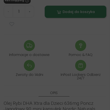
48h shipping
Dodaj do koszyka
-
+
Informacje o dostawie
Pomoc & FAQ
Zwroty do 14dni
InPost Lockers Odbierz
24/7
OPIS
Olej Rybi DHA Xtra dla Dzieci 636mg Poncz
Jagodowy 90 mini kapsułek Nordic Naturals