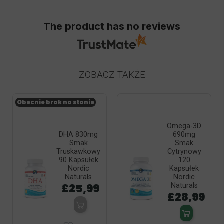
The product has no reviews
ZOBACZ TAKŻE
Obecnie brak na stanie
Omega-3D
DHA 830mg
690mg
Smak
Smak
Truskawkowy
Cytrynowy
90 Kapsułek
120
Nordic
Kapsułek
Naturals
Nordic
£25,99
Naturals
£28,99