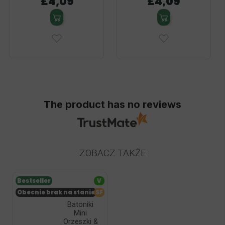
£4,09
£4,09
The product has no reviews
ZOBACZ TAKŻE
Bestseller
V
Obecnie brak na stanie
SF
Batoniki
Mini
Orzeszki &