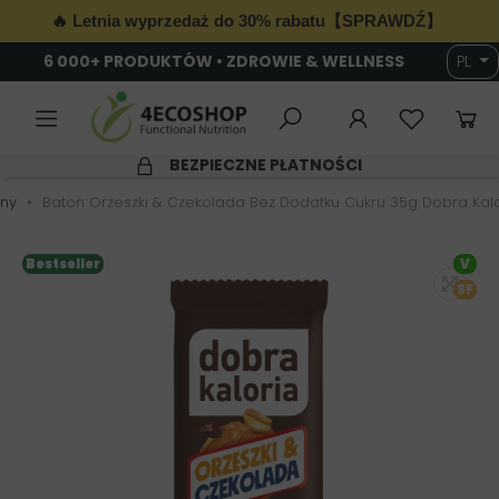
🔥 Letnia wyprzedaż do 30% rabatu【SPRAWDŹ】
6 000+ PRODUKTÓW • ZDROWIE & WELLNESS
PL
BEZPIECZNE PŁATNOŚCI
ny
Baton Orzeszki & Czekolada Bez Dodatku Cukru 35g Dobra Kalo
Bestseller
V
SF