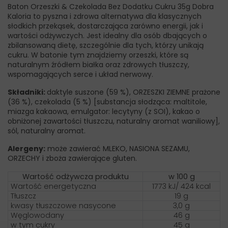
Baton Orzeszki & Czekolada Bez Dodatku Cukru 35g Dobra
Kaloria to pyszna i zdrowa alternatywa dla klasycznych
słodkich przekąsek, dostarczająca zarówno energii, jak i
wartości odżywczych. Jest idealny dla osób dbających o
zbilansowaną dietę, szczególnie dla tych, którzy unikają
cukru. W batonie tym znajdziemy orzeszki, które są
naturalnym źródłem białka oraz zdrowych tłuszczy,
wspomagających serce i układ nerwowy.
Składniki:
daktyle suszone (59 %), ORZESZKI ZIEMNE prażone
(36 %), czekolada (5 %) [substancja słodząca: maltitole,
miazga kakaowa, emulgator: lecytyny (z SOI), kakao o
obniżonej zawartości tłuszczu, naturalny aromat waniliowy],
sól, naturalny aromat.
Alergeny:
może zawierać MLEKO, NASIONA SEZAMU,
ORZECHY i zboża zawierające gluten.
Wartość odżywcza produktu
w 100 g
Wartość energetyczna
1773 kJ/ 424 kcal
Tłuszcz
19 g
kwasy tłuszczowe nasycone
3,0 g
Węglowodany
46 g
w tym cukry
45 g