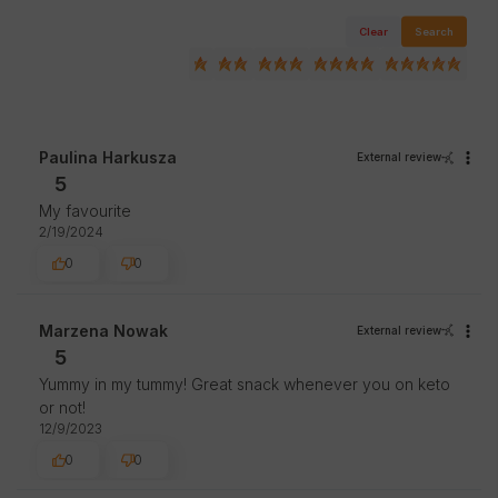
Clear
Search
Paulina Harkusza
External review
5
My favourite
2/19/2024
0
0
Marzena Nowak
External review
5
Yummy in my tummy! Great snack whenever you on keto
or not!
12/9/2023
0
0