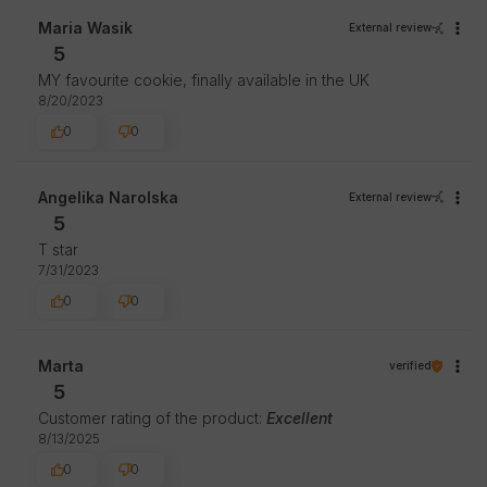
Maria Wasik
External review
5
MY favourite cookie, finally available in the UK
8/20/2023
0
0
Angelika Narolska
External review
5
T star
7/31/2023
0
0
Marta
verified
5
Customer rating of the product:
Excellent
8/13/2025
0
0