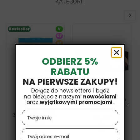
KATEGORII:
Bestseller
V
GF
SF
ODBIERZ 5%
RABATU
NA PIERWSZE ZAKUPY!
Dołącz do newslettera i bądź
na bieżąco z naszymi
nowościami
Miękkie Ciasteczko
Fitking Delicious Ciastka
oraz
wyjątkowymi promocjami
.
Kokosowe Miąższ
Smak Masło Orzechowe Z
Kokosowy I Migdał
Galaretką...
Name
£1,99
BEZGLUTENOWE 50g...
£1,69
Email