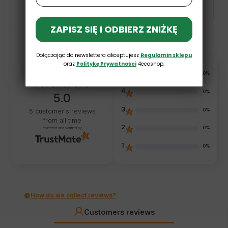
ZAPISZ SIĘ I ODBIERZ ZNIŻKĘ
Dołączając do newslettera akceptujesz
Regulamin sklepu
oraz
Politykę Prywatności
4ecoshop.
5
100%
4
0%
5.0
3
0%
5
customer's reviews
from all time
2
0%
collected and verified by
1
0%
How do we collect reviews?
Customers reviews