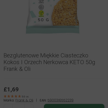
Bezglutenowe Miękkie Ciasteczko
Kokos I Orzech Nerkowca KETO 50g
Frank & Oli
£1,69
5.0
(
5
)
Marka:
Frank & Oli
|
EAN:
5900316552239