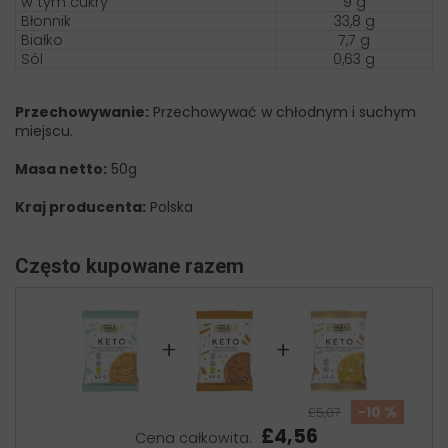
w tym cukry
9 g
Błonnik
33,8 g
Białko
7,7 g
Sól
0,63 g
Przechowywanie:
Przechowywać w chłodnym i suchym
miejscu.
Masa netto:
50g
Kraj producenta:
Polska
Często kupowane razem
+
+
-10 %
£5,07
£4,56
Cena całkowita: