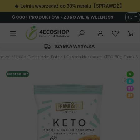
🔥 Letnia wyprzedaż do 30% rabatu【SPRAWDŹ】
6 000+ PRODUKTÓW • ZDROWIE & WELLNESS
PL
SZYBKA WYSYŁKA
nowe Miękkie Ciasteczko Kokos i Orzech Nerkowca KETO 50g Frank & 
Bestseller
V
K
GF
SF