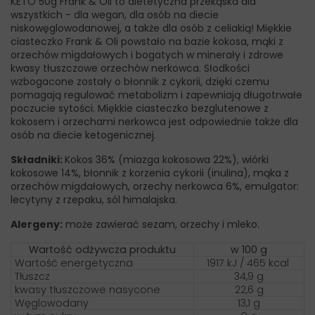
KETO 50g Frank & Oli to dietetyczna przekąska dla
wszystkich - dla wegan, dla osób na diecie
niskowęglowodanowej, a także dla osób z celiakią! Miękkie
ciasteczko Frank & Oli powstało na bazie kokosa, mąki z
orzechów migdałowych i bogatych w minerały i zdrowe
kwasy tłuszczowe orzechów nerkowca. Słodkości
wzbogacone zostały o błonnik z cykorii, dzięki czemu
pomagają regulować metabolizm i zapewniają długotrwałe
poczucie sytości. Miękkie ciasteczko bezglutenowe z
kokosem i orzechami nerkowca jest odpowiednie także dla
osób na diecie ketogenicznej.
Składniki:
Kokos 36% (miazga kokosowa 22%), wiórki
kokosowe 14%, błonnik z korzenia cykorii (inulina), mąka z
orzechów migdałowych, orzechy nerkowca 6%, emulgator:
lecytyny z rzepaku, sól himalajska.
Alergeny:
może zawierać sezam, orzechy i mleko.
Wartość odżywcza produktu
w 100 g
Wartość energetyczna
1917 kJ / 465 kcal
Tłuszcz
34,9 g
kwasy tłuszczowe nasycone
22,6 g
Węglowodany
13,1 g