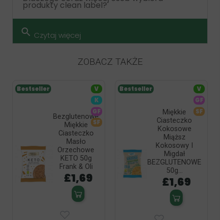
produkty clean label?
search
Czytaj więcej
ZOBACZ TAKŻE
Bestseller
V
Bestseller
V
K
GF
GF
SF
Miękkie
Bezglutenowe
Ciasteczko
SF
Miękkie
Kokosowe
Ciasteczko
Miąższ
Masło
Kokosowy I
Orzechowe
Migdał
KETO 50g
BEZGLUTENOWE
Frank & Oli
50g...
£1,69
£1,69